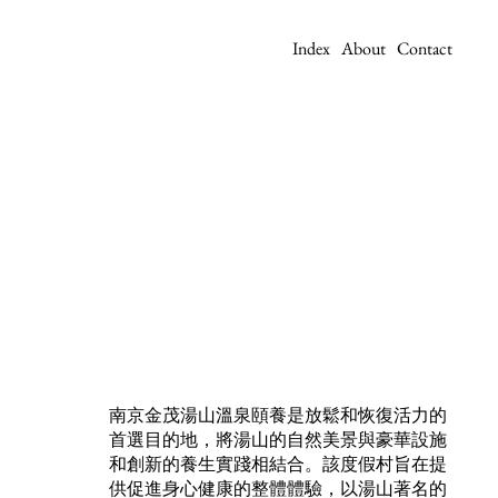
Index
About
Contact
南京金茂湯山溫泉頤養是放鬆和恢復活力的
首選目的地，將湯山的自然美景與豪華設施
和創新的養生實踐相結合。該度假村旨在提
供促進身心健康的整體體驗，以湯山著名的